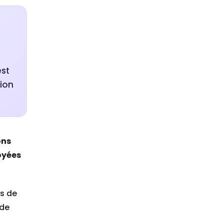
est
tion
ons
oyées
s de
 de