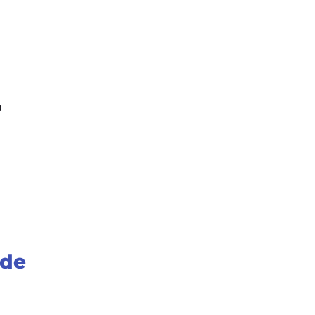
a
 de