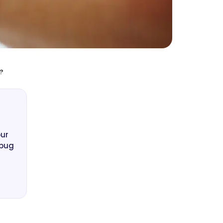
?
our
 bug