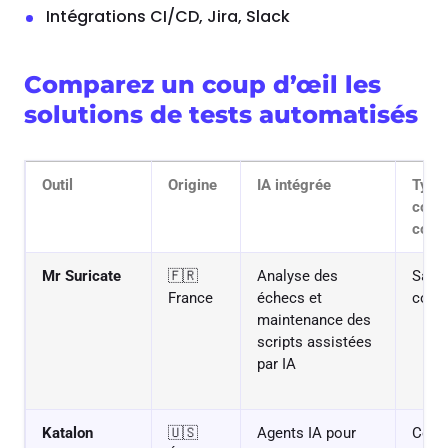
Intégrations CI/CD, Jira, Slack
Comparez un coup d’œil les
solutions de tests automatisés
Outil
Origine
IA intégrée
Type
code
code
Mr Suricate
🇫🇷
Analyse des
SaaS
France
échecs et
code
maintenance des
scripts assistées
par IA
Katalon
🇺🇸
Agents IA pour
Comm