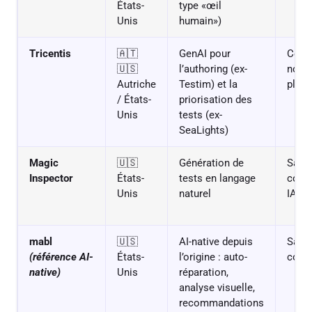
États-
type «œil
Unis
humain»)
Tricentis
🇦🇹
GenAI pour
Comm
🇺🇸
l’authoring (ex-
no-co
Autriche
Testim) et la
plat
/ États-
priorisation des
Unis
tests (ex-
SeaLights)
Magic
🇺🇸
Génération de
SaaS
Inspector
États-
tests en langage
code
Unis
naturel
IA
mabl
🇺🇸
AI-native depuis
SaaS
(référence AI-
États-
l’origine : auto-
code
native)
Unis
réparation,
analyse visuelle,
recommandations