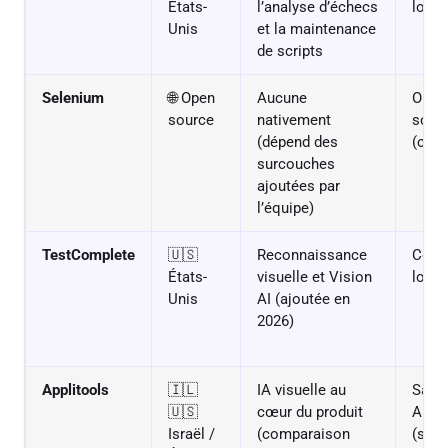
États-
l’analyse d’échecs
low-
Unis
et la maintenance
de scripts
Selenium
🌐 Open
Aucune
Open
source
nativement
sour
(dépend des
(code
surcouches
ajoutées par
l’équipe)
TestComplete
🇺🇸
Reconnaissance
Comm
États-
visuelle et Vision
low-
Unis
AI (ajoutée en
2026)
Applitools
🇮🇱
IA visuelle au
SaaS 
🇺🇸
cœur du produit
AI
Israël /
(comparaison
(spéc